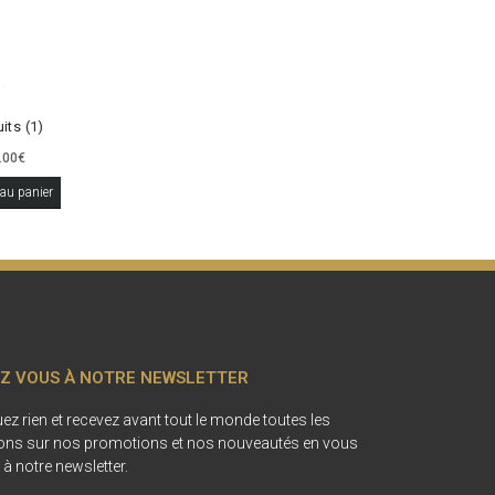
its (1)
.00
€
 au panier
Z VOUS À NOTRE NEWSLETTER
z rien et recevez avant tout le monde toutes les
ons sur nos promotions et nos nouveautés en vous
 à notre newsletter.