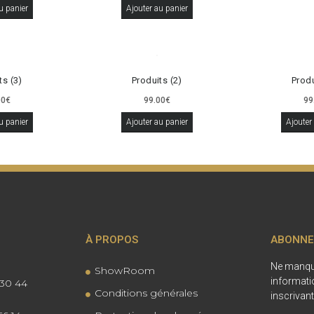
u panier
Ajouter au panier
ts (3)
Produits (2)
Produ
00
€
99.00
€
99
u panier
Ajouter au panier
Ajouter
À PROPOS
ABONNE
Ne manque
ShowRoom
informati
 30 44
Conditions générales
inscrivant