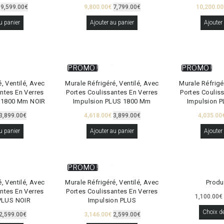
9,599.00
€
9,800.00
€
7,799.00
€
10,200.00
u panier
Ajouter au panier
Ajouter
PROMO !
PROMO !
, Ventilé, Avec
Murale Réfrigéré, Ventilé, Avec
Murale Réfrigé
ntes En Verres
Portes Coulissantes En Verres
Portes Coulis
 1800 Mm NOIR
Impulsion PLUS 1800 Mm
Impulsion 
3,899.00
€
4,618.00
€
3,899.00
€
4,035.00
u panier
Ajouter au panier
Ajouter
PROMO !
, Ventilé, Avec
Murale Réfrigéré, Ventilé, Avec
Produ
ntes En Verres
Portes Coulissantes En Verres
1,100.00
€
PLUS NOIR
Impulsion PLUS
Choix d
2,599.00
€
3,146.00
€
2,599.00
€