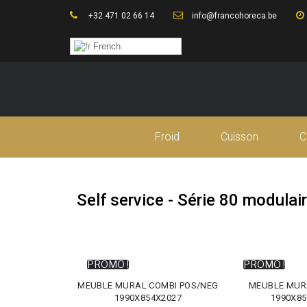
+32 471 02 66 14
info@francohoreca.be
French
Froid
Cuisson
C
Self service - Série 80 modulai
PROMO !
PROMO !
MEUBLE MURAL COMBI POS/NEG
MEUBLE MUR
1990X854X2027
1990X85