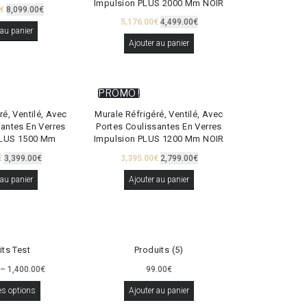
Impulsion PLUS 2000 Mm NOIR
€
8,099.00
€
5,176.00
€
4,499.00
€
 au panier
Ajouter au panier
PROMO !
ré, Ventilé, Avec
Murale Réfrigéré, Ventilé, Avec
santes En Verres
Portes Coulissantes En Verres
PLUS 1500 Mm
Impulsion PLUS 1200 Mm NOIR
€
3,399.00
€
3,395.00
€
2,799.00
€
 au panier
Ajouter au panier
its Test
Produits (5)
–
1,400.00
€
99.00
€
es options
Ajouter au panier