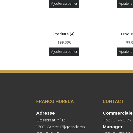
Ajouter au panier
Ajouter a
Produits (4)
Produi
199.00
€
99.
Ajouter au panier
Ajouter a
FRANCO HORECA
CONTACT
Adresse
Commerciale
Bosstraat n°13
+32 (0) 470 77
1702 Groot Bijgaardeen
Manager