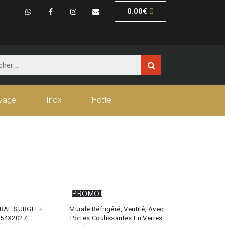
0.00
€
vage
Inox
Hotte
PROMO !
RAL SURGEL+
Murale Réfrigéré, Ventilé, Avec
854X2027
Portes Coulissantes En Verres