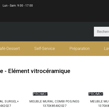
Lun - Sam: 9:00 - 17:00
afé-Dessert
Self-Service
Préparation
La
re - Elément vitrocéramique
PROMO !
PROMO !
AL SURGEL+
MEUBLE MURAL COMBI POS/NEG
MEUBLE MU
4X2027
1370X854X2027
1370X