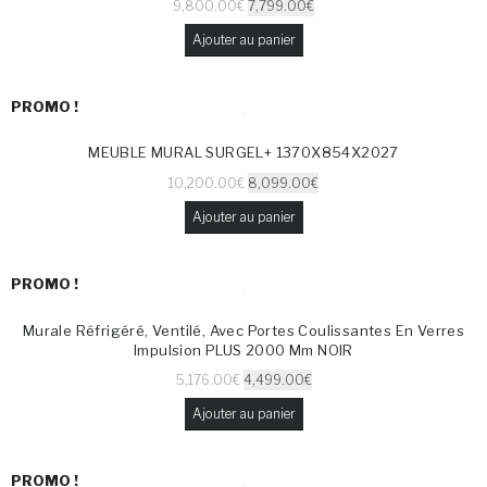
9,800.00
€
7,799.00
€
Ajouter au panier
PROMO !
MEUBLE MURAL SURGEL+ 1370X854X2027
10,200.00
€
8,099.00
€
Ajouter au panier
PROMO !
Murale Réfrigéré, Ventilé, Avec Portes Coulissantes En Verres
Impulsion PLUS 2000 Mm NOIR
5,176.00
€
4,499.00
€
Ajouter au panier
PROMO !