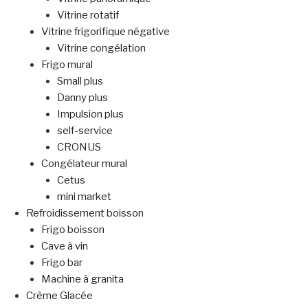
Vitrine rotatif
Vitrine frigorifique négative
Vitrine congélation
Frigo mural
Small plus
Danny plus
Impulsion plus
self-service
CRONUS
Congélateur mural
Cetus
mini market
Refroidissement boisson
Frigo boisson
Cave à vin
Frigo bar
Machine à granita
Crème Glacée