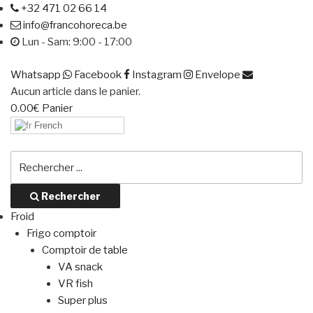
+32 471 02 66 14
info@francohoreca.be
Lun - Sam: 9:00 - 17:00
Whatsapp
Facebook
Instagram
Envelope
Aucun article dans le panier.
0.00
€
Panier
French
Rechercher
Froid
Frigo comptoir
Comptoir de table
VA snack
VR fish
Super plus