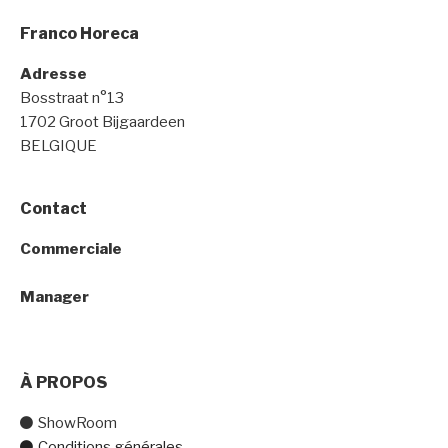
Franco Horeca
Adresse
Bosstraat n°13
1702 Groot Bijgaardeen
BELGIQUE
Contact
Commerciale
+32 (0) 470 77 30 44
Manager
+32 (0) 471 02 66 14
À PROPOS
ShowRoom
Conditions générales