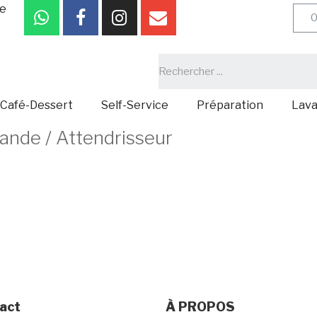
be
0
Café-Dessert
Self-Service
Préparation
Lav
iande / Attendrisseur
act
À PROPOS