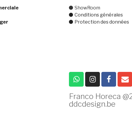
erciale
ShowRoom
0) 470 77 30 44
Conditions générales
ger
Protection des données
) 471 02 66 14
Franco Horeca @2
ddcdesign.be