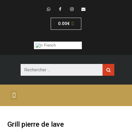
0.00
€
French
Café-Dessert
Self-Service
Grill pierre de lave