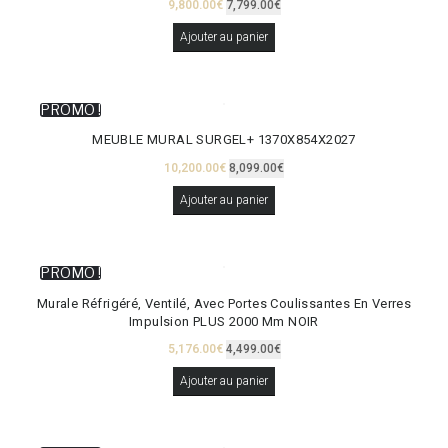
9,800.00
€
7,799.00
€
Ajouter au panier
PROMO !
MEUBLE MURAL SURGEL+ 1370X854X2027
10,200.00
€
8,099.00
€
Ajouter au panier
PROMO !
Murale Réfrigéré, Ventilé, Avec Portes Coulissantes En Verres
Impulsion PLUS 2000 Mm NOIR
5,176.00
€
4,499.00
€
Ajouter au panier