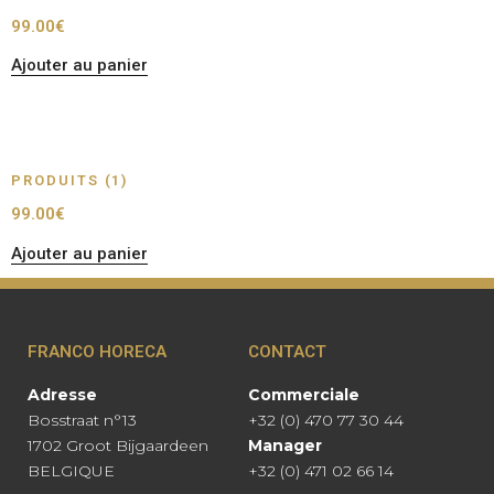
99.00
€
Ajouter au panier
PRODUITS (1)
99.00
€
Ajouter au panier
FRANCO HORECA
CONTACT
Adresse
Commerciale
Bosstraat n°13
+32 (0) 470 77 30 44
1702 Groot Bijgaardeen
Manager
BELGIQUE
+32 (0) 471 02 66 14